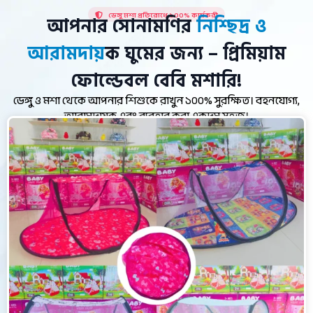
ডেঙ্গু মশা প্রতিরোধে ১০০% কার্যকরী
আপনার সোনামণির
নিশ্ছিদ্র ও
আরামদায়
ক
ঘুমের জন্য – প্রিমিয়াম
ফোল্ডেবল বেবি মশারি!
ডেঙ্গু ও মশা থেকে আপনার শিশুকে রাখুন ১০০% সুরক্ষিত। বহনযোগ্য,
আরামদায়ক এবং ব্যবহার করা একদম সহজ।