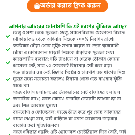
অর্ডার করতে ক্লিক করুন
আপনার আদরের সোনামণি কি এই ধরণের ঝুঁকিতে আছে?
ডেঙ্গু ও মশা থেকে সুরক্ষা: ডেঙ্গু, ম্যালেরিয়াসহ যেকোনো বিষাক্ত
পোকামাকড় থেকে আপনার শিশুকে ১০০% নিরাপদ রাখে।
ক্ষতিকর ধোঁয়া থেকে মুক্তি: মশার কয়েল বা স্প্রের শ্বাসরোধী
ধোঁয়া ও কেমিক্যাল ছাড়াই শিশুকে প্রাকৃতিক সুরক্ষা দেয়।
ঝামেলাহীন ব্যবহার: দড়ি টাঙানো বা পেরেক ঠোকার কোনো
ঝামেলা নেই, মাত্র ১০ সেকেন্ডেই বিছানায় সেট করা যায়।
পড়ে যাওয়ার ভয় নেই: জিপার সিস্টেম ও চারপাশ বন্ধ থাকায় শিশু
ঘুমের মধ্যে নড়াচড়া করলেও বিছানা থেকে পড়ে যাওয়ার ঝুঁকি
থাকে না।
সহজ বাতাস চলাচল: এর উন্নতমানের নেট বাতাসের চলাচল
স্বাভাবিক রাখে, ফলে গরমেও মশারির ভেতরটা ভ্যাপসা হয় না
এবং শিশু আরামে ঘুমায়।
বহনযোগ্য ও ফোল্ডেবল: সহজে ভাঁজ করে খুব ছোট আকারের
ব্যাগে নেওয়া যায়, তাই বাড়িতে বা ভ্রমণে যেকোনো জায়গায়
ব্যবহার করা সুবিধাজনক।
সহজ পরিষ্কার পদ্ধতি: এটি ওয়াশেবল মেটেরিয়াল দিয়ে তৈরি, তাই